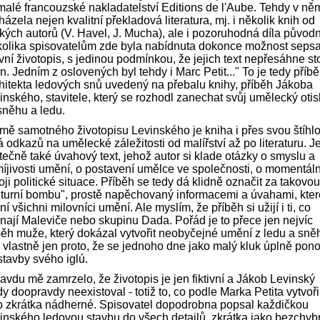
 malé francouzské nakladatelství Editions de l'Aube. Tehdy v ně
házela nejen kvalitní překladová literatura, mj. i několik knih od
kých autorů (V. Havel, J. Mucha), ale i pozoruhodná díla původn
olika spisovatelům zde byla nabídnuta dokonce možnost sepsa
tivní životopis, s jedinou podmínkou, že jejich text nepřesáhne st
an. Jedním z oslovených byl tehdy i Marc Petit..." To je tedy příb
hitekta ledových snů uvedený na přebalu knihy, příběh Jákoba
inského, stavitele, který se rozhodl zanechat svůj umělecký otis
sněhu a ledu.
mě samotného životopisu Levinského je kniha i přes svou štíhlo
á odkazů na umělecké záležitosti od malířství až po literaturu. Je
tečně také úvahový text, jehož autor si klade otázky o smyslu a
íjivosti umění, o postavení umělce ve společnosti, o momentál
oji politické situace. Příběh se tedy dá klidně označit za takovou
lturní bombu", prostě napěchovaný informacemi a úvahami, kter
ní všichni milovníci umění. Ale myslím, že příběh si užijí i ti, co
nají Maleviče nebo skupinu Dada. Pořád je to přece jen nejvíc
běh muže, který dokázal vytvořit neobyčejné umění z ledu a sně
o vlastně jen proto, že se jednoho dne jako malý kluk úplně pono
stavby svého iglú.
avdu mě zamrzelo, že životopis je jen fiktivní a Jákob Levinský
dy doopravdy neexistoval - totiž to, co podle Marka Petita vytvoři
o zkrátka nádherné. Spisovatel dopodrobna popsal každičkou
inského ledovou stavbu do všech detailů, zkrátka jako bezchy