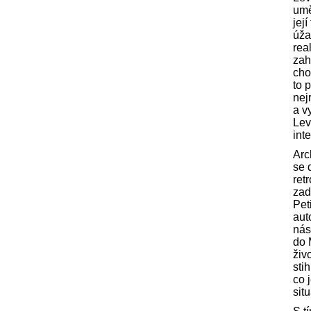
umě
jej
úža
rea
zah
cho
to 
nej
a v
Lev
inte
Arc
se 
ret
zad
Pet
aut
nás
do 
živo
sti
co 
situ