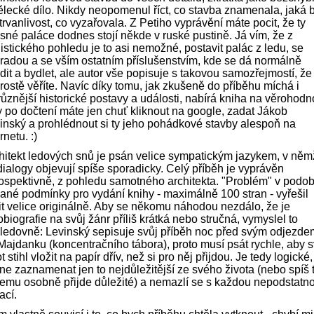
lecké dílo. Nikdy neopomenul říct, co stavba znamenala, jaká 
í trvanlivost, co vyzařovala. Z Petiho vyprávění máte pocit, že ty
sné paláce dodnes stojí někde v ruské pustině. Já vím, že z
listického pohledu je to asi nemožné, postavit palác z ledu, se
radou a se vším ostatním příslušenstvím, kde se dá normálně
dit a bydlet, ale autor vše popisuje s takovou samozřejmostí, ž
prostě věříte. Navíc díky tomu, jak zkušeně do příběhu míchá i
různější historické postavy a události, nabírá kniha na věrohodn
y po dočtení máte jen chuť kliknout na google, zadat Jákob
inský a prohlédnout si ty jeho pohádkové stavby alespoň na
rnetu. :)
hitekt ledových snů je psán velice sympatickým jazykem, v něm
dialogy objevují spíše sporadicky. Celý příběh je vyprávěn
rospektivně, z pohledu samotného architekta. "Problém" v podo
ané podmínky pro vydání knihy - maximálně 100 stran - vyřešil
it velice originálně. Aby se někomu náhodou nezdálo, že je
obiografie na svůj žánr příliš krátká nebo stručná, vymyslel to
ledovně: Levinský sepisuje svůj příběh noc před svým odjezde
Majdanku (koncentračního tábora), proto musí psát rychle, aby s
t stihl vložit na papír dřív, než si pro něj přijdou. Je tedy logické,
hne zaznamenat jen to nejdůležitější ze svého života (nebo spíš 
jemu osobně přijde důležité) a nemazlí se s každou nepodstatn
ací.