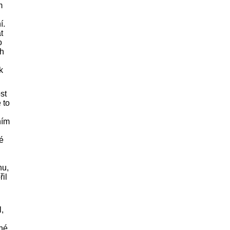
m
í.
t
o
ěh
k
st
 to
ním
é
hu,
řil
l,
bné