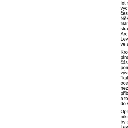
let
vyc
čes
Něk
fik
str
Arc
Lev
ve 
Kro
pln
čás
pom
výv
"ku
oce
nez
pří
a t
do 
Opr
nik
byl
Lev