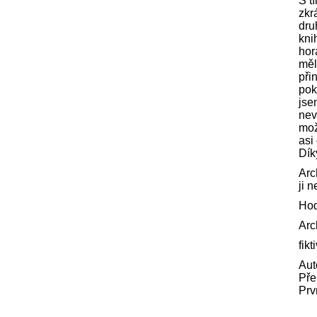
S t
zkr
dru
kni
hor
měl
při
pok
jse
nev
mož
asi
Dík
Arc
ji 
Hod
Arc
fikt
Aut
Pře
Prv