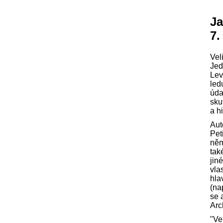
Ja
7.
Vel
Jed
Lev
led
úda
sku
a h
Aut
Pet
něm
tak
jin
vla
hla
(na
se 
Arc
"Ve