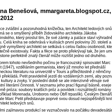
na Benešová, mmargareta.blogspot.cz, 
 2012
ice zvláštní a pozoruhodná knížečka, ten Architekt ledových snů
ná se o smyšlený příběh židovského architekta Jákoba
inského, který proslul tím, že své zámky a paláce staví výhradn
u. Celá kniha se odehrává v kulisách první poloviny 20. století a
jně vymyšlený architekt se setkává s celou řadou osobností, kte
tečně existovaly. Fakta a fikce se proto překrývají tak, že jen um
istorie perfektně znalý čtenář může rozlišit jedno od druhého.
orem tohoto nevšedního počinu je francouzský spisovatel Marc
it (1947), vzděláním germanista, který již mnoho let přednáší
eckou literaturu na univerzitě v Tours a příležitostně z němčiny
é překládá. Petit pravidelně jezdí do vzdálených zemí, aby pozna
é kultury a zvyky. V poslední době se ale intenzivně věnuje své
stní literární činnosti. V seznamu jeho prací figurují básně, eseje
vně próza: soubory kratších próz a povídek i rozsáhlejší romány
příklad Morenada, Uroboros nebo Obří trpaslík). Českým čtená
ale Marc Petit představuje poprvé svou dosud nejúspěšnější kn
hitekt ledových snů.
lmi zajímavou produkcí se vyznačovalo na počátku devadesátý