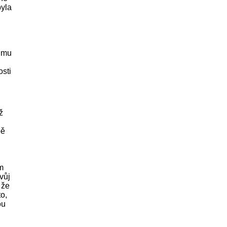
byla
e mu
osti
ž
bě
m
vůj
 že
to,
ou