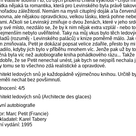
ím vlastně souvisí i to, co bych příběhu chtěla vytknout - chybí mi
átka nějaká ta romantika, která pro Levinského byla právě takov
hořadou záležitostí. Nemám na mysli cituplný doják a'la červen
hovna, ale nějakou opravdickou, velkou lásku, která pohne neb
ami. Ačkoli se Levinský zmiňuje o dvou ženách, které v jeho srd
y své místo, nezdálo se, že by k nim nějak extra vzplál - nebo to
nejmenším nebylo uvěřitelné. Taky na můj vkus bylo těch ledový
ladů (rozuměj - Levinského paláců) v knize poměrně málo. Jak
m zmiňovala, Petit je dokázal popsat velice zdařile, přesto by mi
adilo, kdyby jich bylo v příběhu mnohem víc. Jenže pak už by to
ná byla víc než autobiografie kniha pohádkového rázu... Takže 
 dobře, že se Petit nenechal unést, jak bych se nejspíš nechala j
y tomu se to všechno zdá realistické a opravdové.
hitekt ledových snů je každopádně výjimečnou knihou. Určitě b
neměli nechat bez povšimnutí.
nocení: 4/5
hitekt ledových snů (Architecte des glaces)
ivní autobiografie
or: Marc Petit (Francie)
kladatel: Karel Tabery
ní vydání: 1995