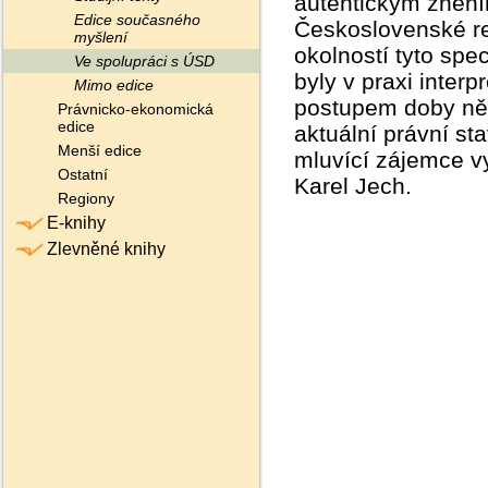
autentickým znění
Edice současného
Československé rep
myšlení
okolností tyto spe
Ve spolupráci s ÚSD
byly v praxi interp
Mimo edice
postupem doby někt
Právnicko-ekonomická
edice
aktuální právní s
Menší edice
mluvící zájemce v
Ostatní
Karel Jech.
Regiony
E-knihy
Zlevněné knihy