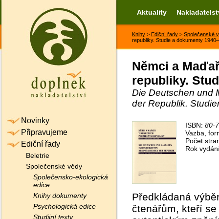
Aktuality
Nakladatelst
Knihy
>
Ediční řady
>
Společenské 
republiky. Studie a dokumenty 194
Němci a Maďaři
republiky. St
Die Deutschen und 
der Republik. Stud
Novinky
ISBN:
80-
Připravujeme
Vazba, for
Počet stra
Ediční řady
Rok vydán
Beletrie
Společenské vědy
Společensko-ekologická
edice
Předkládaná výběr
Knihy dokumenty
Psychologická edice
čtenářům, kteří se
Studijní texty