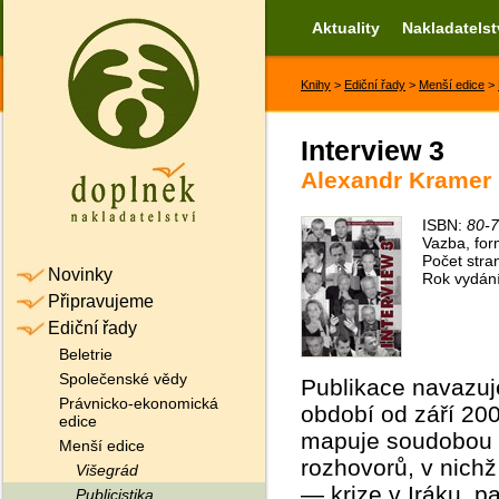
Aktuality
Nakladatelst
Knihy
>
Ediční řady
>
Menší edice
>
Interview 3
Alexandr Kramer
ISBN:
80-
Vazba, for
Počet stra
Novinky
Rok vydán
Připravujeme
Ediční řady
Beletrie
Společenské vědy
Publikace navazuj
Právnicko-ekonomická
období od září 200
edice
mapuje soudobou h
Menší edice
rozhovorů, v nichž
Višegrád
— krize v Iráku, p
Publicistika