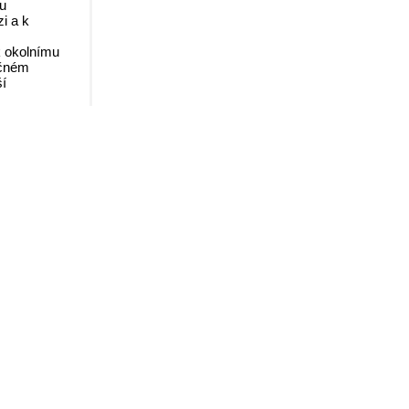
pu
i a k
 k okolnímu
ečném
ší