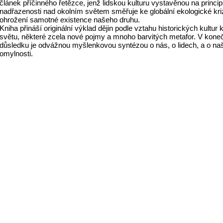
článek příčinného řetězce, jenž lidskou kulturu vystavěnou na princi
nadřazenosti nad okolním světem směřuje ke globální ekologické kriz
ohrožení samotné existence našeho druhu.
Kniha přináší originální výklad dějin podle vztahu historických kultur
světu, některé zcela nové pojmy a mnoho barvitých metafor. V kon
důsledku je odvážnou myšlenkovou syntézou o nás, o lidech, a o na
omylnosti.