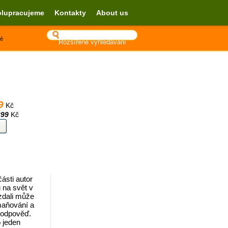
lupracujeme
Kontakty
About us
ké
Rozšířené vyhledávání
9
Kč
299
Kč
ásti autor
na svět v
zdali může
maňování a
 odpověď.
 jeden