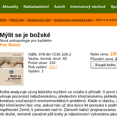
Aktuality
Nakladatelství
Autoři
Internetový obchod
Spo
Knihy
>
Ediční řady
>
Společenské vědy
>
Společensko-ekologická edice
> Mýlit se je božs
Mýlit se je božské
Nová antropologie pro každého
Petr Blahut
16
Naše cena:
ISBN:
978-80-7239-328-2
Vazba, formát:
brož. A5
Původní cena:
Počet stran:
316
Koupit knihu
Rok vydání:
2017
Vydání:
1
Kniha analyzuje vývoj lidského myšlení ve vztahu k přírodě. V první č
věnuje pozornost náboženskému, především křesťanskému pohledu 
kontextu současných environmentálních problémů. Klade si otázku, 
být křesťanství bez viny, pokud nás už dva tisíce let ponouká k pod
naplňování Země, k panování nad ní. Zároveň nabízí propracovanou
Ve druhé, neméně závažné půli knihy je náboženství vykresleno jako