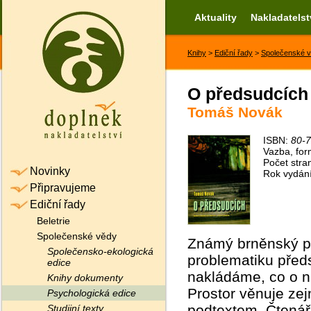
Aktuality
Nakladatelst
Knihy
>
Ediční řady
>
Společenské 
O předsudcích
Tomáš Novák
ISBN:
80-
Vazba, for
Počet stra
Novinky
Rok vydán
Připravujeme
Ediční řady
Beletrie
Společenské vědy
Známý brněnský ps
Společensko-ekologická
problematiku předs
edice
nakládáme, co o nic
Knihy dokumenty
Prostor věnuje ze
Psychologická edice
podtextem. Čtenář 
Studijní texty