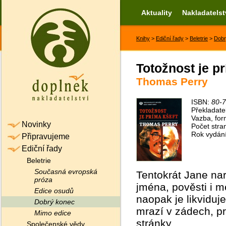
Aktuality
Nakladatelst
Knihy
>
Ediční řady
>
Beletrie
>
Dobr
Totožnost je pr
Thomas Perry
ISBN:
80-
Překladate
Vazba, for
Novinky
Počet stra
Rok vydán
Připravujeme
Ediční řady
Beletrie
Současná evropská
Tentokrát Jane nar
próza
jména, pověsti i m
Edice osudů
naopak je likviduj
Dobrý konec
mrazí v zádech, pr
Mimo edice
stránky.
Společenské vědy