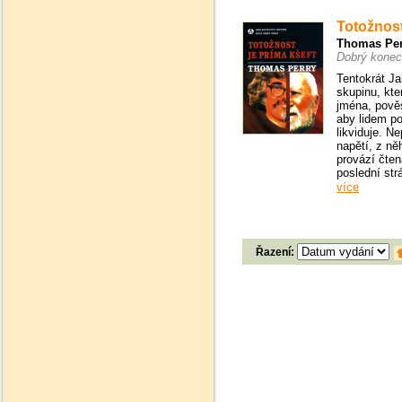
Totožnost
Thomas Per
Dobrý konec
Tentokrát Ja
skupinu, kte
jména, pověs
aby lidem p
likviduje. Ne
napětí, z ně
provází čten
poslední str
více
Řazení: