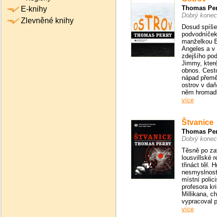
Thomas Per
E-knihy
Dobrý konec
Zlevněné knihy
Dosud spíš
podvodníček
manželkou 
Angeles a v 
zdejšího pod
Jimmy, kter
obnos. Cest
nápad přemě
ostrov v daň
něm hromad
více
Štvanice
Thomas Per
Dobrý konec
Těsně po zav
lousvillské 
třináct těl. 
nesmyslnost
místní polic
profesora kr
Millikana, ch
vypracoval p
více