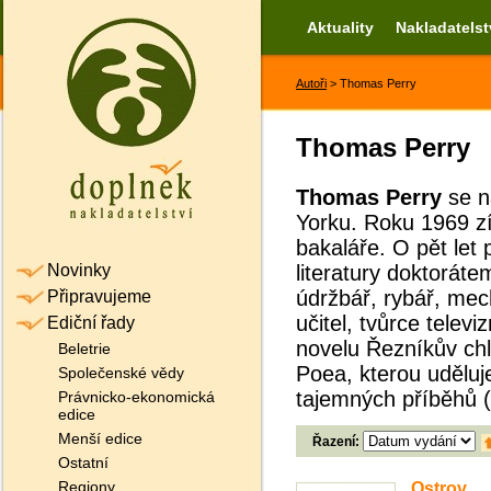
Aktuality
Nakladatelst
Autoři
> Thomas Perry
Thomas Perry
Thomas
Perry
se n
Yorku. Roku 1969 zís
bakaláře. O pět let 
Novinky
literatury doktorátem
údržbář, rybář, mech
Připravujeme
učitel, tvůrce telev
Ediční řady
novelu Řezníkův chl
Beletrie
Poea, kterou uděluj
Společenské vědy
tajemných příběhů (
Právnicko-ekonomická
edice
Menší edice
Řazení:
Ostatní
Regiony
Ostrov