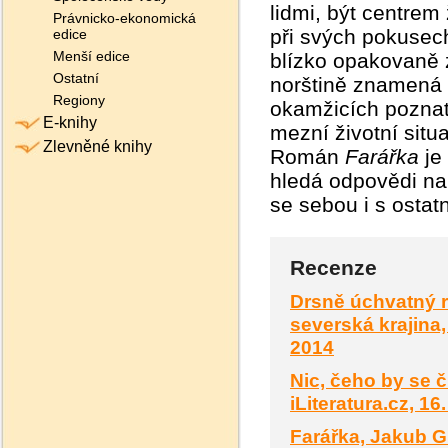
lidmi, být centrem 
Právnicko-ekonomická
při svých pokusec
edice
Menší edice
blízko opakovaně z
Ostatní
norštině znamená 
Regiony
okamžicích poznat,
E-knihy
mezní životní situa
Zlevněné knihy
Román
Farářka
je
hledá odpovědi na 
se sebou i s ostat
Recenze
Drsně úchvatný r
severská krajina,
2014
Nic, čeho by se č
iLiteratura.cz, 16
Farářka, Jakub Gr