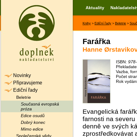
Aktuality
Nakladatelst
Knihy
>
Ediční řady
>
Beletrie
>
Souč
Farářka
Hanne Ørstaviko
ISBN:
978-
Překladate
Vazba, for
Novinky
Počet stra
Rok vydán
Připravujeme
Ediční řady
Beletrie
Současná evropská
próza
Evangelická farářk
Edice osudů
farnosti na sever
Dobrý konec
denně ve svých káz
Mimo edice
zprostředkovávat a
Společenské vědy