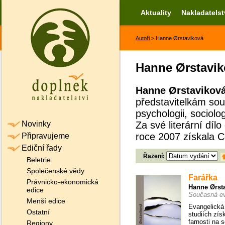
Aktuality
Nakladatelst
Autoři
> Hanne Ørstaviková
Hanne Ørstavik
Hanne Ørstavikov
představitelkám sou
psychologii, sociolo
Novinky
Za své literární díl
roce 2007 získala C
Připravujeme
Ediční řady
Řazení:
Beletrie
Společenské vědy
Farářka
Právnicko-ekonomická
Hanne Ørst
edice
Současná ev
Menší edice
Evangelická 
Ostatní
studiích zís
farnosti na 
Regiony