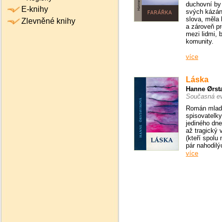
duchovní by
E-knihy
svých kázání
slova, měla
Zlevněné knihy
a zároveň pr
mezi lidmi, 
komunity.
více
Láska
Hanne Ørst
Současná ev
Román mlad
spisovatelky
jediného dne
až tragický
(kteří spolu
pár nahodilý
více