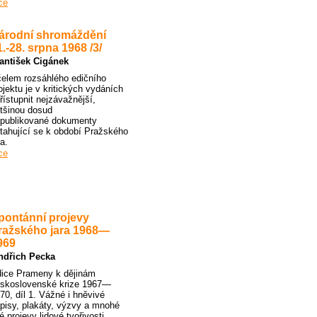
ce
árodní shromáždění
1.-28. srpna 1968 /3/
antišek Cigánek
elem rozsáhlého edičního
ojektu je v kritických vydáních
řístupnit nejzávažnější,
tšinou dosud
publikované dokumenty
tahující se k období Pražského
ra.
ce
pontánní projevy
ražského jara 1968—
969
ndřich Pecka
ice Prameny k dějinám
skoslovenské krize 1967—
70, díl 1. Vážné i hněvivé
pisy, plakáty, výzvy a mnohé
né projevy lidové tvořivosti