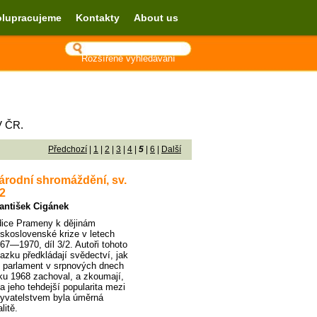
lupracujeme
Kontakty
About us
Rozšířené vyhledávání
V ČR.
Předchozí
|
1
|
2
|
3
|
4
|
5
|
6
|
Další
árodní shromáždění, sv.
/2
antišek Cigánek
ice Prameny k dějinám
skoslovenské krize v letech
67—1970, díl 3/2. Autoři tohoto
azku předkládají svědectví, jak
 parlament v srpnových dnech
ku 1968 zachoval, a zkoumají,
a jeho tehdejší popularita mezi
yvatelstvem byla úměrná
alitě.