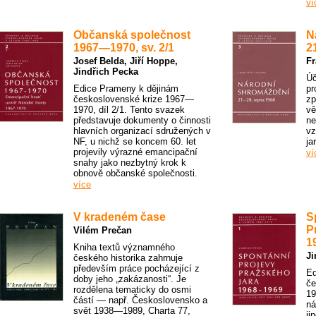
ví
Občanská společnost
N
1967—1970, sv. 2/1
2
Josef Belda
,
Jiří Hoppe
,
Fr
Jindřich Pecka
Úč
Edice Prameny k dějinám
pr
československé krize 1967—
zp
1970, díl 2/1. Tento svazek
vě
představuje dokumenty o činnosti
ne
hlavních organizací sdružených v
vz
NF, u nichž se koncem 60. let
ja
projevily výrazné emancipační
ví
snahy jako nezbytný krok k
obnově občanské společnosti.
více
V kradeném čase
S
P
Vilém Prečan
1
Kniha textů významného
Ji
českého historika zahrnuje
především práce pocházející z
Ed
doby jeho „zakázanosti“. Je
če
rozdělena tematicky do osmi
19
částí — např. Československo a
ná
svět 1938—1989, Charta 77,
ji