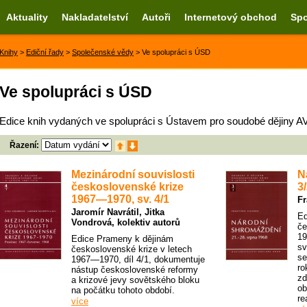
Aktuality
Nakladatelství
Autoři
Internetový obchod
Spo
Knihy
>
Ediční řady
>
Společenské vědy
> Ve spolupráci s ÚSD
Ve spolupráci s ÚSD
Edice knih vydaných ve spolupráci s Ústavem pro soudobé dějiny A
Řazení:
Mezinárodní souvislosti
N
československé krize
3
1967—1970, sv. 4/1
Fr
Jaromír Navrátil
,
Jitka
Ed
Vondrová
, kolektiv autorů
če
19
Edice Prameny k dějinám
sv
československé krize v letech
se
1967—1970, díl 4/1, dokumentuje
ro
nástup československé reformy
zd
a krizové jevy sovětského bloku
ob
na počátku tohoto období.
re
více