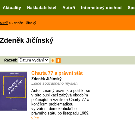
Aktuality
Nakladatelství
Autoři
Internetový obchod
Spo
Autoři
> Zdeněk Jičínský
Zdeněk Jičínský
Řazení:
Charta 77 a právní stát
Zdeněk Jičínský
Edice současného myšlení
Autor, známý právník a politik, se
v této publikaci zabývá obdobím
počínajícím vznikem Charty 77 a
končícím problematikou
vytváření demokratického
právního státu po listopadu 1989.
více