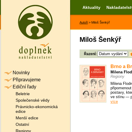
Aktuality
Nakladatelst
Autoři
> Miloš Šenkýř
Miloš Šenkýř
Řazení:
Brno a B
Milena Flo
Novinky
Regiony
Připravujeme
Milena Flodr
Ediční řady
připomenout
postavy, kte
Beletrie
ve stínu — p
Společenské vědy
více
Právnicko-ekonomická
edice
Menší edice
Ostatní
Regiony