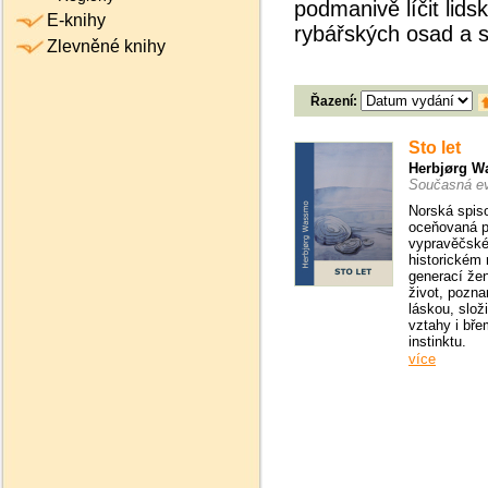
podmanivě líčit lids
E-knihy
rybářských osad a s
Zlevněné knihy
Řazení:
Sto let
Herbjørg 
Současná ev
Norská spiso
oceňovaná p
vypravěčské
historickém 
generací žen
život, pozn
láskou, slož
vztahy i bř
instinktu.
více