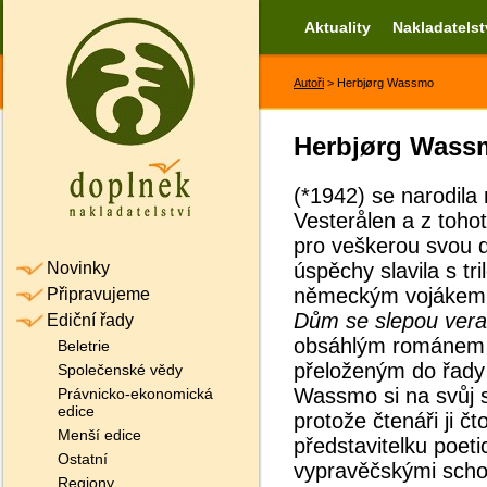
Aktuality
Nakladatelst
Autoři
> Herbjørg Wassmo
Herbjørg Wass
(*1942) se narodila
Vesterålen a z tohot
pro veškerou svou d
Novinky
úspěchy slavila s tri
německým vojákem. 
Připravujeme
Dům se slepou ver
Ediční řady
obsáhlým románe
Beletrie
přeloženým do řady 
Společenské vědy
Wassmo si na svůj 
Právnicko-ekonomická
edice
protože čtenáři ji čt
Menší edice
představitelku poet
Ostatní
vypravěčskými scho
Regiony