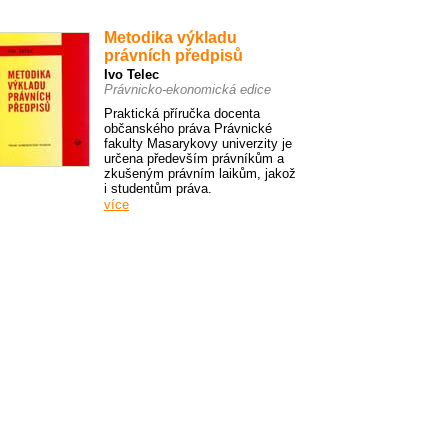
Metodika výkladu
právních předpisů
Ivo Telec
Právnicko-ekonomická edice
Praktická příručka docenta
občanského práva Právnické
fakulty Masarykovy univerzity je
určena především právníkům a
zkušeným právním laikům, jakož
i studentům práva.
více