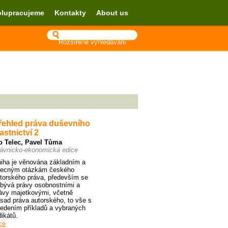
lupracujeme
Kontakty
About us
Rozšířené vyhledávání
řehled práva duševního
astnictví 2
o Telec
,
Pavel Tůma
ávnicko-ekonomická edice
iha je věnována základním a
ecným otázkám českého
torského práva, především se
bývá právy osobnostními a
ávy majetkovými, včetně
sad práva autorského, to vše s
edením příkladů a vybraných
dikátů.
ce