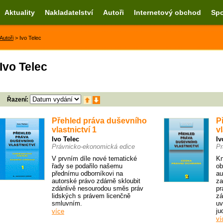
Aktuality
Nakladatelství
Autoři
Internetový obchod
Spo
Autoři
> Ivo Telec
Ivo Telec
Řazení:
Přehled práva duševního
P
vlastnictví 1
vl
Ivo Telec
Iv
Právnicko-ekonomická edice
Pr
V prvním díle nové tematické
Kn
řady se podařilo našemu
ob
přednímu odborníkovi na
au
autorské právo zdárně skloubit
za
zdánlivě nesourodou směs práv
pr
lidských s právem licenčně
zá
smluvním.
uv
ju
více
ví