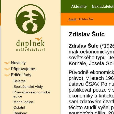
Aktuality
Nakladatelst
Autoři
> Zdislav Šulc
Zdislav Šulc
Zdislav Šulc
(*192
makroekonomickým 
sovětského typu. Je
Novinky
Kornaie, Josefa Go
Připravujeme
Původně ekonomick
Ediční řady
právo), v letech 1
Beletrie
ústavu ČSAV. Po n
Společenské vědy
publikovat pouze v 
Právnicko-ekonomická
ekonomiky a kritick
edice
samizdatovém čtvrt
Menší edice
těchto studií vyšel 
Ostatní
soudobých dějin, 200
Regiony