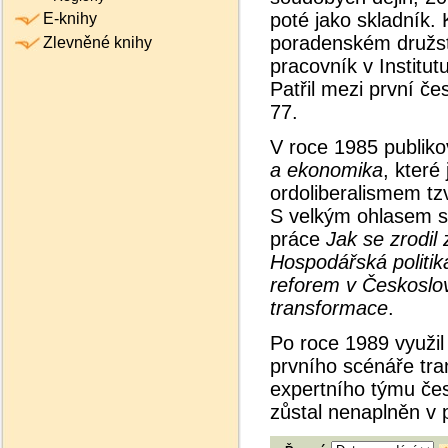
poté jako skladník.
E-knihy
poradenském družs
Zlevněné knihy
pracovník v Institu
Patřil mezi první č
77.
V roce 1985 publiko
a ekonomika
, které
ordoliberalismem tzv
S velkým ohlasem s
práce
Jak se zrodi
Hospodářská politik
reforem v Českoslo
transformace
.
Po roce 1989 využil 
prvního scénáře tra
expertního týmu čes
zůstal nenaplněn v p