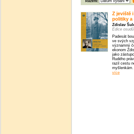
Řazení:
Z jeviště 
politiky 
Zdislav Šul
Edice osudů
Padesát bouř
ve svých v
významný če
ekonom Zdis
jako zástupc
Rudého práv
razil cestu 
myšlenkám.
více