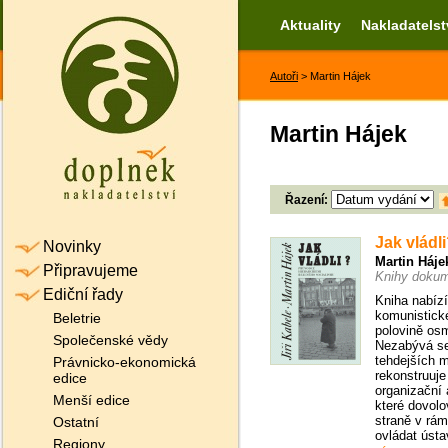
Aktuality
Nakladatelst
Autoři
> Martin Hájek
Martin Hájek
Řazení:
Jak vládl
Novinky
Martin Háje
Připravujeme
Knihy doku
Ediční řady
Kniha nabízí
komunistick
Beletrie
polovině osm
Společenské vědy
Nezabývá s
tehdejších 
Právnicko-ekonomická
rekonstruuj
edice
organizační
Menší edice
které dovolo
straně v rám
Ostatní
ovládat ústav
Regiony