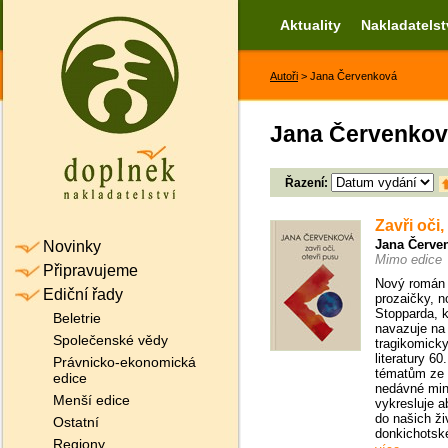
Aktuality
Nakladatelst
Autoři
> Jana Červenková
Jana Červenko
Řazení:
Zavři oči,
Jana Červe
Novinky
Mimo edice
Připravujeme
Nový román
Ediční řady
prozaičky, 
Stopparda, k
Beletrie
navazuje na k
Společenské vědy
tragikomick
literatury 60
Právnicko-ekonomická
tématům ze 
edice
nedávné minu
Menší edice
vykresluje a
do našich ži
Ostatní
donkichotské
Regiony