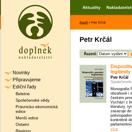
Aktuality
Nakladatelst
Autoři
> Petr Krčál
Petr Krčál
Řazení:
Dispoziti
legitimity
Novinky
Petr Krčál
Připravujeme
Společensko
Ediční řady
Monografie P
obsahově i 
Beletrie
českém prost
Společenské vědy
Vychází z b
Právnicko-ekonomická
literatury, 
zasazuje do
edice
polistopado
Menší edice
konkrétně d
Ostatní
parlamentní
více
Regiony