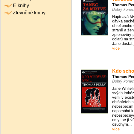
Thomas Per
E-knihy
Dobrý konec
Zlevněné knihy
Napínavá št
dávka suché
ohroženého 
straně a žen
zpronevěry p
dolarů na st
Jane dostat 
více
Kdo scho
Thomas Per
Dobrý konec
Jane Whitefi
svých irokéz
věřili v exi
chránících s
nebezpečím, 
napomáhá k 
nebezpečnýc
omyl se jí v
osudným…
více