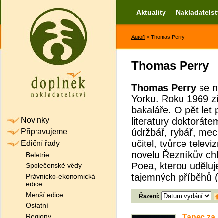
Aktuality
Nakladatelst
Autoři
> Thomas Perry
Thomas Perry
Thomas
Perry
se n
Yorku. Roku 1969 zís
bakaláře. O pět let 
Novinky
literatury doktorátem
údržbář, rybář, mech
Připravujeme
učitel, tvůrce telev
Ediční řady
novelu Řezníkův chl
Beletrie
Poea, kterou uděluj
Společenské vědy
tajemných příběhů (
Právnicko-ekonomická
edice
Menší edice
Řazení:
Ostatní
Regiony
Tanec za