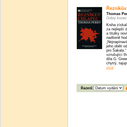
Řezníkův
Thomas Per
Dobrý konec
Kniha získa
za nejlepší 
a titulky nov
nadšeně hodn
„Nejnapínavě
jeho oběti o
pro Šakala.“
vzrušující th
díla G. Gree
chytrý, tajup
více
Řazení: