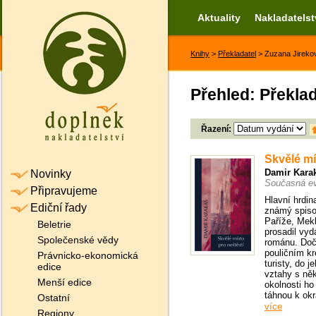
Aktuality
Nakladatelst
Knihy
>
Překladatel
> Zuzana Jireko
Přehled: Překlad
Řazení:
Skvělé mí
Damir Kara
Novinky
Současná ev
Připravujeme
Hlavní hrdin
Ediční řady
známý spisov
Paříže, Mek
Beletrie
prosadil vyd
Společenské vědy
románu. Doč
pouličním kr
Právnicko-ekonomická
turisty, do 
edice
vztahy s něk
Menší edice
okolnosti ho
táhnou k okr
Ostatní
více
Regiony