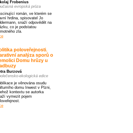
kolaj Frobenius
učasná evropská próza
scinující román, ve kterém se
avní hrdina, spisovatel Jo
dermann, snaží odpovědět na
ázku, co je podstatou
motného zla.
ce
olitika poloveřejnosti.
arativní analýza sporů o
emolici Domu hrůzy u
adbuzy
tra Burzová
olečensko-ekologická edice
blikace je věnována osudu
lturního domu Inwest v Plzni,
jehož kontextu se autorka
aží vymezit pojem
loveřejnost.
ce