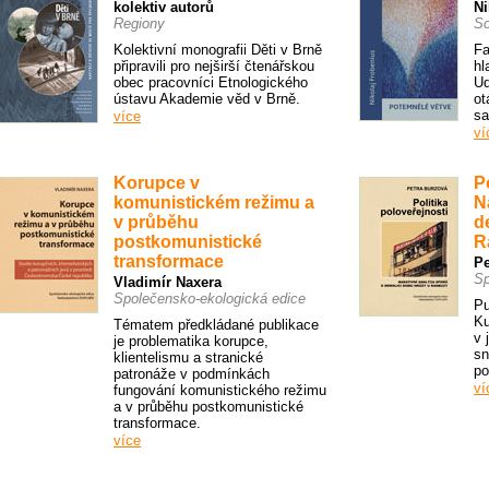
kolektiv autorů
Ni
Regiony
So
Kolektivní monografii Děti v Brně
Fa
připravili pro nejširší čtenářskou
hl
obec pracovníci Etnologického
Ud
ústavu Akademie věd v Brně.
ot
sa
více
ví
Korupce v
P
komunistickém režimu a
N
v průběhu
d
postkomunistické
R
transformace
Pe
Sp
Vladimír Naxera
Společensko-ekologická edice
Pu
Ku
Tématem předkládané publikace
v 
je problematika korupce,
sn
klientelismu a stranické
po
patronáže v podmínkách
ví
fungování komunistického režimu
a v průběhu postkomunistické
transformace.
více