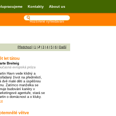
lupracujeme
Kontakty
About us
Rozšířené vyhledávání
Předchozí
|
1
|
2
|
3
|
4
|
5
|
6
|
Další
t let tátou
arte Breiteig
učasná evropská próza
rtin Havn vede klidný a
ořádaný život na předměstí,
 dvě malé děti a úspěšnou
nu. Zatímco manželka se
nuje budování kariéry v
rketingové agentuře, stará se
rtin o domácnost a o kluky.
ce
otemnělé větve