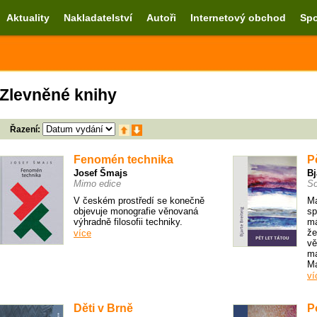
Aktuality
Nakladatelství
Autoři
Internetový obchod
Spo
Zlevněné knihy
Řazení:
Fenomén technika
Pě
Josef Šmajs
Bj
Mimo edice
So
V českém prostředí se konečně
Ma
objevuje monografie věnovaná
sp
výhradně filosofii techniky.
má
že
více
vě
ma
Ma
ví
Děti v Brně
P