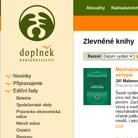
Aktuality
Nakladatelst
Zlevněné knihy
Řazení:
Mezináro
veřejné
Novinky
Jiří Maleno
Připravujeme
Právnicko-e
Ediční řady
Šesté vydán
více než dva
Beletrie
prvním. Zac
Společenské vědy
vývoj a sou
Právnicko-ekonomická
mezinárodní
včetně judik
edice
soudů, i jejic
Menší edice
více
Ostatní
Regiony