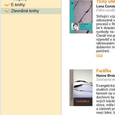
Tichý útě
E-knihy
Lena Const
Edice osudů
Zlevněné knihy
Strhující v
odsouzené v
procesů v 
let k dvanác
svobody na 
Čtenář má p
výpověď o a
rafinovaném
duševním mu
ponížení.
více
Farářka
Hanne Ørst
Současná ev
Evangelická 
studiích zís
farnosti na 
duchovní by
svých kázání
slova, měla
a zároveň pr
mezi lidmi, 